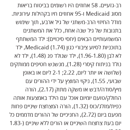
רב-גזעיים. 58 אחוזים היו רשומים בביטוח בריאות
מסוג Medicaid ו-95 אחוזים חיו בקהילות עירוניות.
מודל החיזוי הרב-משתני של גיל ארבע, תוך שימוש
בתגובות של גיל שנה אחת, כלל את המשתנים
המשמעותיים הבאים (יחסי סיכויים): ילד המשתתף
בתוכניות לסיוע ציבורי כגון Medicaid (1.74), ילד
לא לבן (1.96-1.80), ילד שנולד פג (1.48), ילד לא
נולד בניתוח קיסרי (1.28), מנשנש חטיפים ממותקים
(שלושה או יותר ליום, 2.22; 2-1 ליום או באופן
שבועי, 1.55), ניקוי המוצץ על ידי ההורים עם
מיץ/סודה/דבש או משקה מתוק (2.17), הורה
החולק/טועם יומיום אוכל עם הילד באמצעות אותה
כפית/מזלג/כוס (1.32), הורה המצחצח שיניים פחות
מפעם ביום (2.72), החניכיים של ההורים מדממים כל
יום בעת צחצוח השיניים או הורים ללא שיניים (1.83-