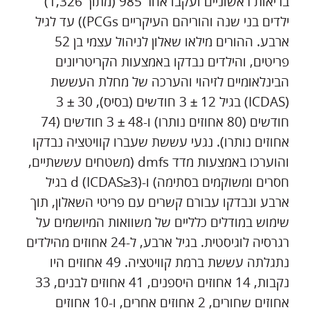
בריאות ראשוניים ועקבו אחר 985 (מתוך 1,326)
ילדים בני שנה והוריהם העיקריים PCGs)) עד לגיל
ארבע. ההורים מילאו שאלון לניהול עצמי בן 52
פריטים, והילדים נבדקו באמצעות הקריטריונים
הבינלאומיים לזיהוי והערכה של מחלת העששת
(ICDAS) בגיל 12 ± 3 חודשים (בסיס), 30 ± 3
חודשים (80 אחוזים נותרו) ו-48 ± 3 חודשים (74
אחוזים נותרו). נגעי עששת שעברו קוויטציה נבדקו
והוערכו באמצעות מדד dmfs (משטחים עששתיים,
חסרים ומשוקמים בסתימה) ו-d (ICDAS≥3) בגיל
ארבע ונבדקו עבורם קשרים עם פריטי השאלון, תוך
שימוש במודלים כלליים של משוואות המיושמים על
רגרסיה לוגיסטית. בגיל ארבע, ל-24 אחוזים מהילדים
נתגלתה עששת ברמת קוויטציה. 49 אחוזים היו
נקבות, 14 אחוזים היספנים, 41 אחוזים לבנים, 33
אחוזים שחורים, 2 אחוזים אחרים, ו-10 אחוזים