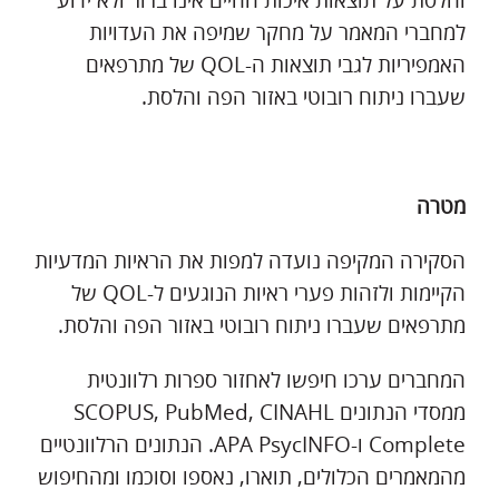
והלסת על תוצאות איכות החיים אינו ברור ולא ידוע
למחברי המאמר על מחקר שמיפה את העדויות
האמפיריות לגבי תוצאות ה-QOL של מתרפאים
שעברו ניתוח רובוטי באזור הפה והלסת.
מטרה
הסקירה המקיפה נועדה למפות את הראיות המדעיות
הקיימות ולזהות פערי ראיות הנוגעים ל-QOL של
מתרפאים שעברו ניתוח רובוטי באזור הפה והלסת.
המחברים ערכו חיפשו לאחזור ספרות רלוונטית
ממסדי הנתונים SCOPUS, PubMed, CINAHL
Complete ו-APA PsycINFO. הנתונים הרלוונטיים
מהמאמרים הכלולים, תוארו, נאספו וסוכמו ומהחיפוש