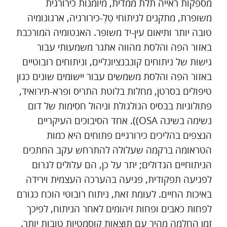
מספקות ראייה תלת ממדית, מיומנות כירורגית
משופרת, מתקנים לניתוחי טֶלֶ-כירורגיה, ארגונומיה
טובה יותר ותיאום עין-יד משופר. האנטומיה המורכבת
באזור הפה והלסת מהווה אתגר משמעותי עבור
גישות של ניתוחים קונבנציונליים, וניתוחים רובוטיים
באזור הפה והלסת משמשים עבור יישומים שונים כגון
טיפולים בסרטן, מחלות בלוטת התריס ופרא-תירואיד,
פתולוגיות בבסיס הגולגולת וניהול חסימות של דום
נשימה בשינה OSA)). אחד הסיבוכים העיקריים
הנצפים בהליכים כירורגיים פתוחים היא כמות
הטראומה ברקמה שעלולה להתרחש עקב החתכים
הניתוחיים הגדולים; יתר על כן, הם עלולים לגרום
לפגיעה תפקודית, פגיעה בהערכה העצמית וירידה
באיכות החיים. לעומת זאת, ניתוח רובוטי הוכח כגורם
לפחות כאבים ופחות זיהומים לאחר הניתוח, לפיכך
זמן החלמה מהיר עם תוצאות קוסמטיות טובות יותר.