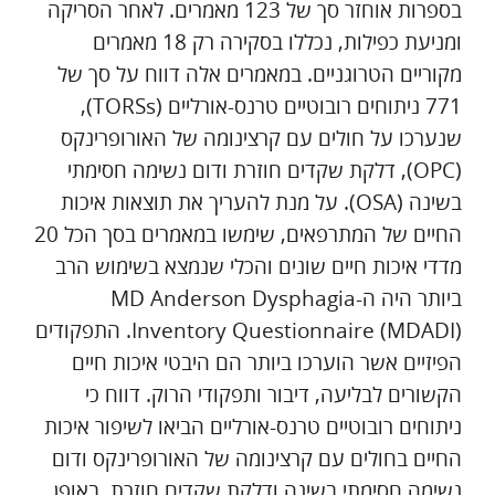
בספרות אוחזר סך של 123 מאמרים. לאחר הסריקה
ומניעת כפילות, נכללו בסקירה רק 18 מאמרים
מקוריים הטרוגניים. במאמרים אלה דווח על סך של
771 ניתוחים רובוטיים טרנס-אורליים (TORSs),
שנערכו על חולים עם קרצינומה של האורופרינקס
(OPC), דלקת שקדים חוזרת ודום נשימה חסימתי
בשינה (OSA). על מנת להעריך את תוצאות איכות
החיים של המתרפאים, שימשו במאמרים בסך הכל 20
מדדי איכות חיים שונים והכלי שנמצא בשימוש הרב
ביותר היה ה-MD Anderson Dysphagia
Inventory Questionnaire (MDADI). התפקודים
הפיזיים אשר הוערכו ביותר הם היבטי איכות חיים
הקשורים לבליעה, דיבור ותפקודי הרוק. דווח כי
ניתוחים רובוטיים טרנס-אורליים הביאו לשיפור איכות
החיים בחולים עם קרצינומה של האורופרינקס ודום
נשימה חסימתי בשינה ודלקת שקדים חוזרת, באופן