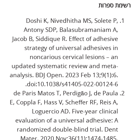
רשימת ספרות
Doshi K, Nivedhitha MS, Solete P,
Antony SDP, Balasubramaniam A,
Jacob B, Siddique R. Effect of adhesive
strategy of universal adhesives in
noncarious cervical lesions – an
updated systematic review and meta-
analysis. BDJ Open. 2023 Feb 13;9(1):6.
doi:10.1038/s41405-022-00124-
6.
de Paris Matos T, Perdigão J, de Paula
E, Coppla F, Hass V, Scheffer RF, Reis A,
Loguercio AD. Five-year clinical
evaluation of a universal adhesive: A
randomized double-blind trial. Dent
Mater. 2020 Nov;36(11):1474-1485.