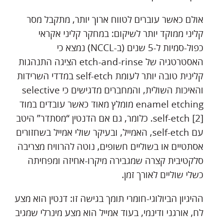
אולם כאשר עוברים לטווח ארוך יותר, מתקבל מסר
קליני ממוקד יותר לשיקום: במחקר קליני אקראי
כפול-סמיות ל-5 שנים (ב-NCCL) נמצא כי
האסטרטגיה של etch-and-rinse הציגה התנהגות
קלינית טובה יותר לעומת self-etch במדדי השרידות
והאיכות השולית, והמחברים מדגישים כי selective
enamel etching מומלץ מאוד כאשר עובדים במוד
self-etch [2]. כלומר, גם אם הדנטין “מסתדר” היטב
עם self-etch, האמייל, ובעיקר שולי אמייל בשחזורים
אסתטיים או בשוליים חשופים, נוטה להרוויח מצריבה
סלקטיבית קצרה שמגבירה מיקרו-אחיזה ומפחיתה
כשלי שוליים לאורך זמן.
ההיגיון הביולוגי-חומרי תומך בגישה זו: דנטין הוא מצע
לח, אורגני ודינמי, בעוד אמייל הוא מצע מינרלי שמגיב