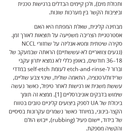
ותכולת מים), ולכן קיימים הבדלים ברגישות טכנית
וביציבות הקשר בין מערכות שונות.
מבחינה קלינית, שאלת המפתח היא האם
אסטרטגיית הצריבה משפיעה על תוצאות לאורך זמן.
סקירה שיטתית ומטא-אנליזה על שחזורי NCCL
(נגעים צוואריים לא-עששתיים) הראתה שבמעקב של
18–36 חודשים, באופן כללי לא נמצא יתרון עקבי
וברור ל-etch-and-rinse לעומת self-etch במדדי
שרידות/רטנציה, התאמה שולית, שינוי צבע שוליים,
עששת משנית או רגישות לאחר טיפול, כאשר נעשה
שימוש בדבקים אוניברסליים [1]. ממצא זה תומך
ביכולת של UA לספק ביצועים קליניים טובים בטווח
הקצר-בינוני, במיוחד כאשר נשמרים עקרונות בסיסיים
של בידוד, יישום פעיל (rubbing), ייבוש הולם
והקשיה מספקת.