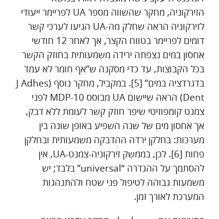
הזירקוניה, מחקר שהשווה מספר UA לפריימר ייעודי
לזירקוניה הראה שחלק מה-UA הגיעו לערכי קשר
דומים לפריימר בטווח הקצר, אך לאחר 12 חודשי
אחסון במים נצפתה ירידה משמעותית בחוזק הקשר
בכל הקבוצות, עד כדי מסקנה ש”אף חומר לא עמד
בדגרדציה במים” [5]. במקביל, מחקר נוסף (J Adhes
Dent) הראה שיישום UA מבוסס 10-MDP לפני
צמנט קומפוזיטי שיפר חוזק קשר לעומת ללא דבק,
אך אחסון מים של שנה השפיע באופן שונה בין
מערכות: בחלקן ירדה ההדבקה משמעותית ובחלקן
פחות [6]. לכן, בממשק זירקוניה-צמנט-UA, אין
להסתמך על ההגדרה “universal” בלבד; יש
משמעות גבוהה לטיפול פני שטח ולהתנהגות
המערכת לאורך זמן.