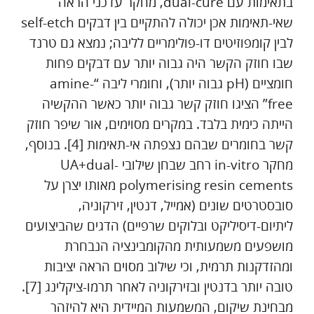
בתאימות עם dual-cure, מחקר עדכני הראה
שאי-תאימות אכן יכולה להתקיים בין דבקים self-etch
לבין קומפוזיטים דו-פולימריים לליבה; נמצא גם טרנד
שבו חוזק הקשר היה גבוה יותר עם דבקים פחות
חומציים (pH גבוה יותר), וחומרי ליבה “amine-
free” הציגו חוזק קשר גבוה יותר כאשר ההקשיה
הייתה כימית בלבד. במקרים מסוימים, אור שיפר חוזק
קשר בחומרים שבהם נצפתה אי-תאימות [4]. בנוסף,
מחקר in-vitro רחב שבחן שילובי UA+dual-
polymerising resin cements מאותו יצרן על
סובסטרטים שונים (אמייל, דנטין, זירקוניה,
ליתיום-דיסיליקט ובלוקים שרפיים) הדגים שהביצועים
מושפעים משמעותית מהקומבינציה הנבחרת
ומהזדקנות תרמית, וכי שילוב מסוים הראה יציבות
טובה יותר בדנטין ובזירקוניה לאחר תרמו-ציקלינג [7].
מבחינת שיקום, המשמעות המיידית היא להיזהר