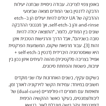
באופן צפוי לצריבה. עבודה ניסויית שבחנה יעילות
הדבקה לדנטין בשני המודים מצאה שביצועי
ההדבקה של UA יכולים להיות יעילים הן ב-etch-
and-rinse והן ב-self-etch, אך מנגנוני ההדבקה
שונים בין המודים, כלומר, “התוצאה יכולה להיות
טובה בשניהם”, אבל הדרך והרגישות הטכנית אינן
זהות [3]. עבור מרפאת שיקום, המשמעות הפרקטית
היא שאסטרטגיה היברידית (דנטין ב-self-etch +
אמייל בצריבה סלקטיבית) מהווה לעיתים איזון נכון בין
יציבות, פשטות והפחתת סיכונים.
בשיקום עקיף, בשנים האחרונות עלו שני מוקדים
חשובים במיוחד: עמידות הקשר לזירקוניה לאורך זמן,
ותאימות עם חומרים דו-פולימריים (dual-cure) של
ליבות/צמנטים, בעיקר כאשר ההקשיה הכימית
דומיננטית עקב גישה מוגבלת לאור. בנושא