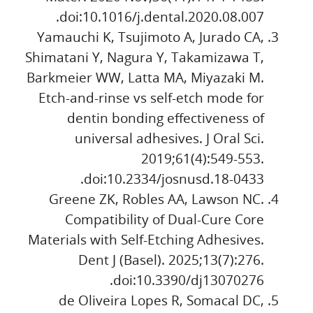
doi:10.1016/j.dental.2020.08.
007.
Yamauchi K, Tsujimoto A, Jurado CA,
Shimatani Y, Nagura Y, Takamizawa T,
Barkmeier WW, Latta MA, Miyazaki M.
Etch-and-rinse vs self-etch mode for
dentin bonding effectiveness of
universal adhesives. J Oral Sci.
2019;61(4):549-553.
doi:10.2334/josnusd.18-0433.
Greene ZK, Robles AA, Lawson NC.
Compatibility of Dual-Cure Core
Materials with Self-Etching Adhesives.
Dent J (Basel). 2025;13(7):276.
doi:10.3390/dj13070276.
de Oliveira Lopes R, Somacal DC,