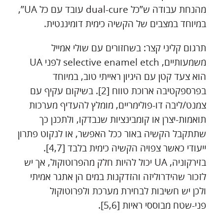
מהנחת עבודה ש”כל dual-cure עובד עם כל UA”,
במיוחד במצבים של הקשיה כימית דומיננטית.
תרגום קליני קצר: בשחזורים עם שולי אמייל
משמעותיים, selective enamel etch לפני UA
הוא צעד קטן עם היגיון ראייתי טוב, במיוחד
בפרספקטיבה ארוכת טווח [2]. בשיקום עקיף עם
צמנט/ליבה דו-פולימריים, מומלץ להעדיף מערכות
תואמות-יצרן או קומבינציות שנבדקו, ולתכנן כך
שתתקבל הקשיה באור ככל האפשר, או לנקוט פתרון
ייעודי כאשר צפויה הקשיה כימית בלבד [4,7].
בזירקוניה, UA יכול להיות חלק מהפרוטוקול, אך יש
לזכור שהידרוליזה והזדקנות במים הן אתגר אמיתי
ולכן יש חשיבות לבחירת מערכת ולפרוטוקול
פני-שטח מבוססי ראיות [5,6].