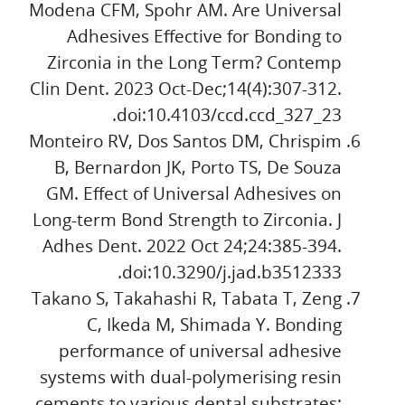
Modena CFM, Spohr AM. Are Universal
Adhesives Effective for Bonding to
Zirconia in the Long Term? Contemp
Clin Dent. 2023 Oct-Dec;14(4):307-312.
doi:10.4103/ccd.ccd_327_23.
Monteiro RV, Dos Santos DM, Chrispim
B, Bernardon JK, Porto TS, De Souza
GM. Effect of Universal Adhesives on
Long-term Bond Strength to Zirconia. J
Adhes Dent. 2022 Oct 24;24:385-394.
doi:10.3290/j.jad.b3512333.
Takano S, Takahashi R, Tabata T, Zeng
C, Ikeda M, Shimada Y. Bonding
performance of universal adhesive
systems with dual-polymerising resin
cements to various dental substrates: